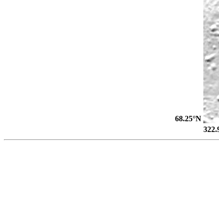
68.25°N
322.