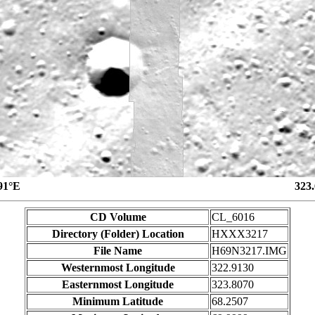
91°E
323
CD Volume
CL_6016
Directory (Folder) Location
HXXX3217
File Name
H69N3217.IMG
Westernmost Longitude
322.9130
Easternmost Longitude
323.8070
Minimum Latitude
68.2507