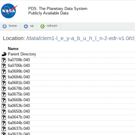
PDS: The Planetary Data System
Publicly Available Data
home
up
refresh
Location:
/
data
/
clem1-l_e_y-a_b_u_h_l_n-2-edr-v1.0
/
c
Name
Parent Directory
lla0709b.040
lla0706b.040
lla0699b.040
lla0684b.040
lla0681b.040
lla0678b.040
lla0675b.040
lla0668b.040
lla0653b.040
lla0650b.040
lla0647b.040
lla0644b.040
lla0637b.040
lla0622b.040