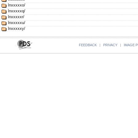
lnxxxxxo/
lnxxxxxq/
lnxxxxxr/
lnxxxxxu/
lnxxxxxy/
FEEDBACK
|
PRIVACY
|
IMAGE P