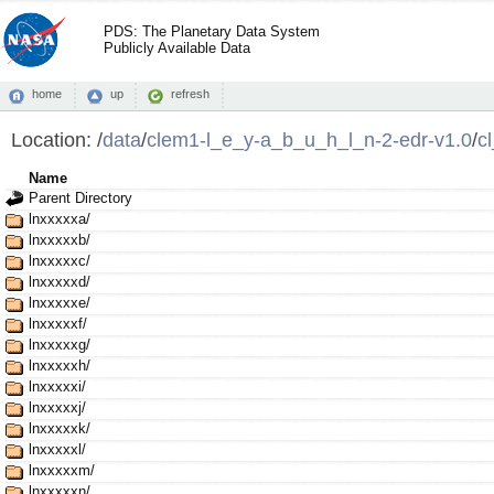
PDS: The Planetary Data System
Publicly Available Data
home
up
refresh
Location:
/
data
/
clem1-l_e_y-a_b_u_h_l_n-2-edr-v1.0
/
c
Name
Parent Directory
lnxxxxxa/
lnxxxxxb/
lnxxxxxc/
lnxxxxxd/
lnxxxxxe/
lnxxxxxf/
lnxxxxxg/
lnxxxxxh/
lnxxxxxi/
lnxxxxxj/
lnxxxxxk/
lnxxxxxl/
lnxxxxxm/
lnxxxxxn/