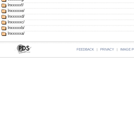
lnxxxxxf/
lnxxxxxe/
lnxxxxxd/
lnxxxxxc/
lnxxxxxb/
lnxxxxxa/
FEEDBACK
|
PRIVACY
|
IMAGE P