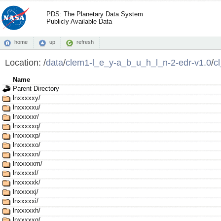
PDS: The Planetary Data System
Publicly Available Data
home
up
refresh
Location:
/
data
/
clem1-l_e_y-a_b_u_h_l_n-2-edr-v1.0
/
c
Name
Parent Directory
lnxxxxxy/
lnxxxxxu/
lnxxxxxr/
lnxxxxxq/
lnxxxxxp/
lnxxxxxo/
lnxxxxxn/
lnxxxxxm/
lnxxxxxl/
lnxxxxxk/
lnxxxxxj/
lnxxxxxi/
lnxxxxxh/
lnxxxxxg/