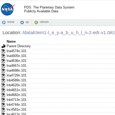
PDS: The Planetary Data System
Publicly Available Data
home
up
refresh
Location:
/
data
/
clem1-l_e_y-a_b_u_h_l_n-2-edr-v1.0
/
c
Name
Parent Directory
lna4574n.101
lna4605n.101
lna4636n.101
lna4667n.101
lna4698n.101
lna4729n.101
lnb4589n.101
lnb4620n.101
lnb4651n.101
lnb4682n.101
lnb4713n.101
lnb4744n.101
lnc4581n.101
lnc4612n.101