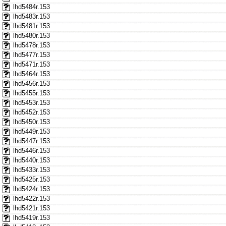
lhd5484r.153
lhd5483r.153
lhd5481r.153
lhd5480r.153
lhd5478r.153
lhd5477r.153
lhd5471r.153
lhd5464r.153
lhd5456r.153
lhd5455r.153
lhd5453r.153
lhd5452r.153
lhd5450r.153
lhd5449r.153
lhd5447r.153
lhd5446r.153
lhd5440r.153
lhd5433r.153
lhd5425r.153
lhd5424r.153
lhd5422r.153
lhd5421r.153
lhd5419r.153