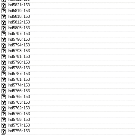
lhd5821r.153
lhd5819r.153
lhd5818r.153
lhd5812r.153
lhd5805r.153
lhd5797r.153
lhd5796r.153
lhd5794r.153
lhd5793r.153
lhd5791r.153
lhd5790r.153
lhd5788r.153
lhd5787r.153
lhd5781r.153
lhd5774r.153
lhd5766r.153
lhd5765r.153
lhd5763r.153
lhd5762r.153
lhd5760r.153
lhd5759r.153
lhd5757r.153
lhd5756r.153