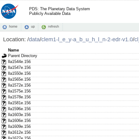
PDS: The Planetary Data System
Publicly Available Data
home
up
refresh
Location:
/
data
/
clem1-l_e_y-a_b_u_h_l_n-2-edr-v1.0
/
c
Name
Parent Directory
lla1544e.156
lla1547e.156
lla1550e.156
lla1565e.156
lla1572e.156
lla1575e.156
lla1578e.156
lla1581e.156
lla1596e.156
lla1603e.156
lla1606e.156
lla1609e.156
lla1612e.156
lla1627e.156