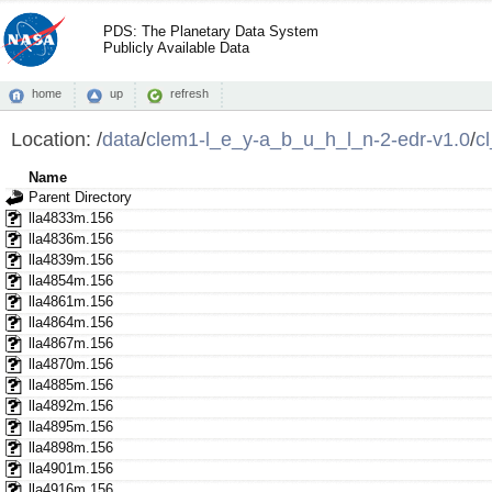
PDS: The Planetary Data System
Publicly Available Data
home
up
refresh
Location:
/
data
/
clem1-l_e_y-a_b_u_h_l_n-2-edr-v1.0
/
c
Name
Parent Directory
lla4833m.156
lla4836m.156
lla4839m.156
lla4854m.156
lla4861m.156
lla4864m.156
lla4867m.156
lla4870m.156
lla4885m.156
lla4892m.156
lla4895m.156
lla4898m.156
lla4901m.156
lla4916m.156