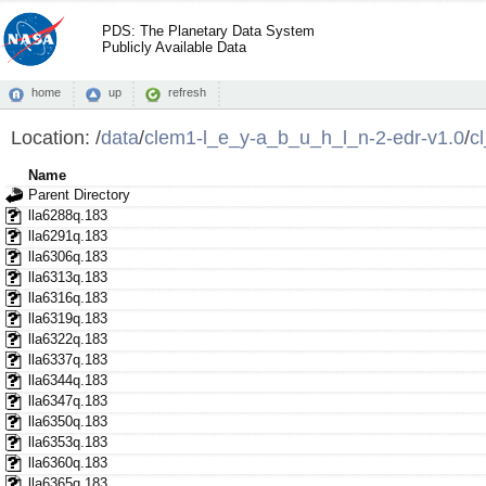
PDS: The Planetary Data System
Publicly Available Data
home
up
refresh
Location:
/
data
/
clem1-l_e_y-a_b_u_h_l_n-2-edr-v1.0
/
c
Name
Parent Directory
lla6288q.183
lla6291q.183
lla6306q.183
lla6313q.183
lla6316q.183
lla6319q.183
lla6322q.183
lla6337q.183
lla6344q.183
lla6347q.183
lla6350q.183
lla6353q.183
lla6360q.183
lla6365q.183