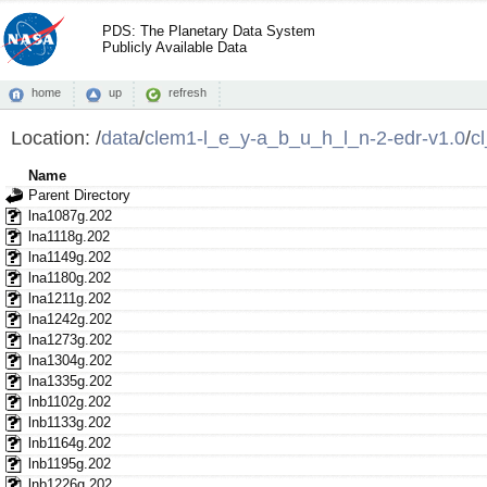
PDS: The Planetary Data System
Publicly Available Data
home
up
refresh
Location:
/
data
/
clem1-l_e_y-a_b_u_h_l_n-2-edr-v1.0
/
c
Name
Parent Directory
lna1087g.202
lna1118g.202
lna1149g.202
lna1180g.202
lna1211g.202
lna1242g.202
lna1273g.202
lna1304g.202
lna1335g.202
lnb1102g.202
lnb1133g.202
lnb1164g.202
lnb1195g.202
lnb1226g.202