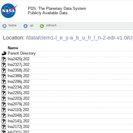
PDS: The Planetary Data System
Publicly Available Data
home
up
refresh
Location:
/
data
/
clem1-l_e_y-a_b_u_h_l_n-2-edr-v1.0
/
c
Name
Parent Directory
lna2420j.202
lna2327j.202
lna2358j.202
lna2389j.202
lna2296j.202
lna2234j.202
lna2265j.202
lna2203j.202
lna2079j.202
lna2110j.202
lna2048j.202
lna2141j.202
lna2172j.202
lnb2311j.202