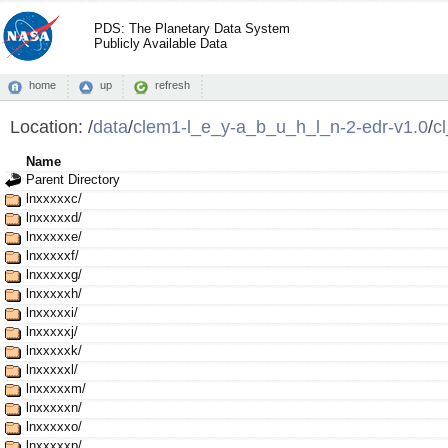
PDS: The Planetary Data System
Publicly Available Data
home
up
refresh
Location:
/
data
/
clem1-l_e_y-a_b_u_h_l_n-2-edr-v1.0
/
c
Name
Parent Directory
lnxxxxxc/
lnxxxxxd/
lnxxxxxe/
lnxxxxxf/
lnxxxxxg/
lnxxxxxh/
lnxxxxxi/
lnxxxxxj/
lnxxxxxk/
lnxxxxxl/
lnxxxxxm/
lnxxxxxn/
lnxxxxxo/
lnxxxxxp/