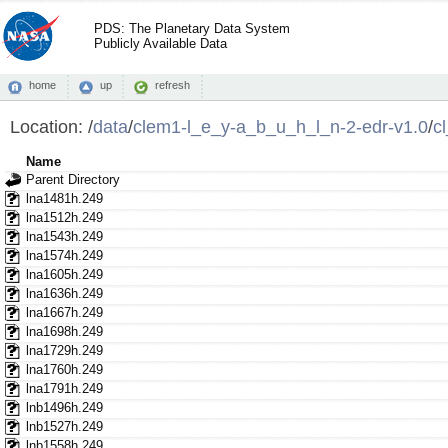
PDS: The Planetary Data System
Publicly Available Data
home
up
refresh
Location:
/
data
/
clem1-l_e_y-a_b_u_h_l_n-2-edr-v1.0
/
c
Name
Parent Directory
lna1481h.249
lna1512h.249
lna1543h.249
lna1574h.249
lna1605h.249
lna1636h.249
lna1667h.249
lna1698h.249
lna1729h.249
lna1760h.249
lna1791h.249
lnb1496h.249
lnb1527h.249
lnb1558h.249