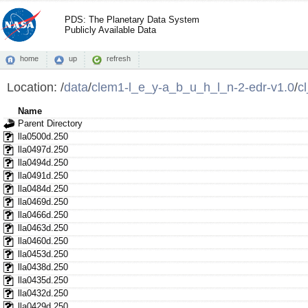
PDS: The Planetary Data System
Publicly Available Data
home
up
refresh
Location:
/
data
/
clem1-l_e_y-a_b_u_h_l_n-2-edr-v1.0
/
c
Name
Parent Directory
lla0500d.250
lla0497d.250
lla0494d.250
lla0491d.250
lla0484d.250
lla0469d.250
lla0466d.250
lla0463d.250
lla0460d.250
lla0453d.250
lla0438d.250
lla0435d.250
lla0432d.250
lla0429d.250