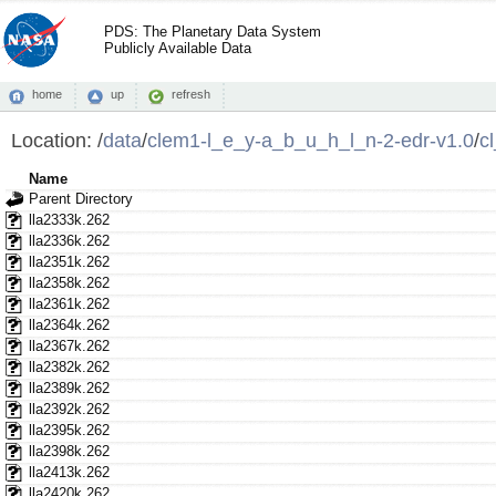
PDS: The Planetary Data System
Publicly Available Data
home
up
refresh
Location:
/
data
/
clem1-l_e_y-a_b_u_h_l_n-2-edr-v1.0
/
c
Name
Parent Directory
lla2333k.262
lla2336k.262
lla2351k.262
lla2358k.262
lla2361k.262
lla2364k.262
lla2367k.262
lla2382k.262
lla2389k.262
lla2392k.262
lla2395k.262
lla2398k.262
lla2413k.262
lla2420k.262