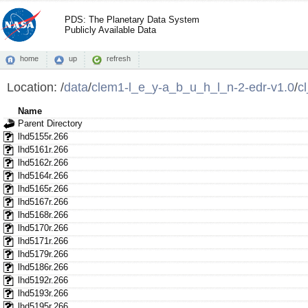
PDS: The Planetary Data System
Publicly Available Data
home
up
refresh
Location:
/
data
/
clem1-l_e_y-a_b_u_h_l_n-2-edr-v1.0
/
c
Name
Parent Directory
lhd5155r.266
lhd5161r.266
lhd5162r.266
lhd5164r.266
lhd5165r.266
lhd5167r.266
lhd5168r.266
lhd5170r.266
lhd5171r.266
lhd5179r.266
lhd5186r.266
lhd5192r.266
lhd5193r.266
lhd5195r.266