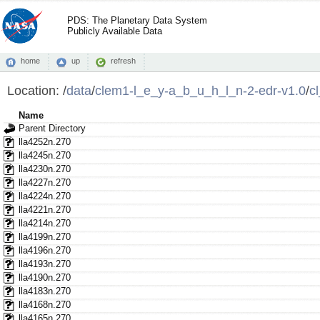
PDS: The Planetary Data System
Publicly Available Data
home
up
refresh
Location:
/
data
/
clem1-l_e_y-a_b_u_h_l_n-2-edr-v1.0
/
c
Name
Parent Directory
lla4252n.270
lla4245n.270
lla4230n.270
lla4227n.270
lla4224n.270
lla4221n.270
lla4214n.270
lla4199n.270
lla4196n.270
lla4193n.270
lla4190n.270
lla4183n.270
lla4168n.270
lla4165n.270